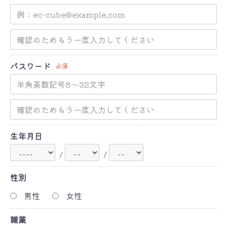
パスワード
必須
生年月日
/
/
性別
男性
女性
職業